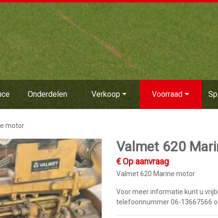
nce
Onderdelen
Verkoop
Voorraad
Sp
ne motor
Valmet 620 Mari
€ Op aanvraag
Valmet 620 Marine motor
Voor meer informatie kunt u vrij
telefoonnummer 06-13667566 of 