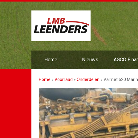
Home
Nieuws
AGCO Fina
Home
»
Voorraad
»
Onderdelen
»
Valmet 620 Mari