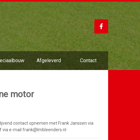
eciaalbouw
Afgeleverd
Contact
ne motor
blijvend contact opnemen met Frank Janssen via
via e-mail frank@lmbleenders.nl