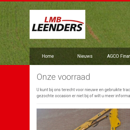
Home
Nieuws
AGCO Fina
Onze voorraad
U kunt bij ons terecht voor nieuwe en gebruikte tr
gezochte occasion er niet bij of wilt u meer info