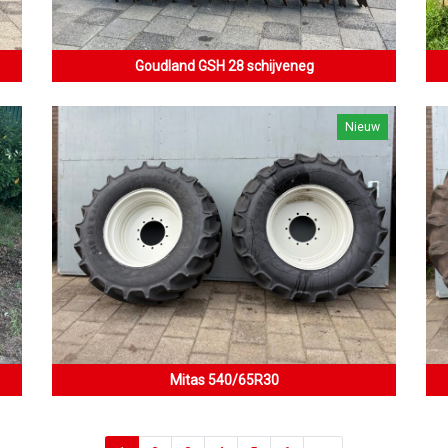
Goudland GSH 28 schijveneg
Nieuw
Mitas 540/65R30