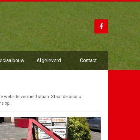
eciaalbouw
Afgeleverd
Contact
de website vermeld staan. Staat de door u
s op.